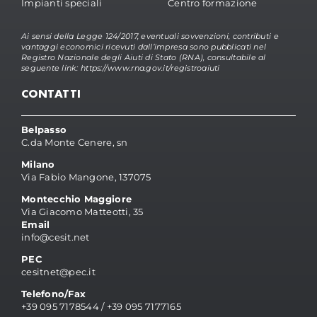
Impianti speciali
Centro formazione
Ai sensi della Legge 124/2017, eventuali sovvenzioni, contributi e
vantaggi economici ricevuti dall’impresa sono pubblicati nel
Registro Nazionale degli Aiuti di Stato (RNA), consultabile al
seguente link:
https://www.rna.gov.it/registroaiuti
CONTATTI
Belpasso
C.da Monte Cenere, sn
Milano
Via Fabio Mangone, 137075
Montecchio Maggiore
Via Giacomo Matteotti, 35
Email
info@cesit.net
PEC
cesitnet@pec.it
Telefono/Fax
+39 095 7178544
/
+39 095 7177165