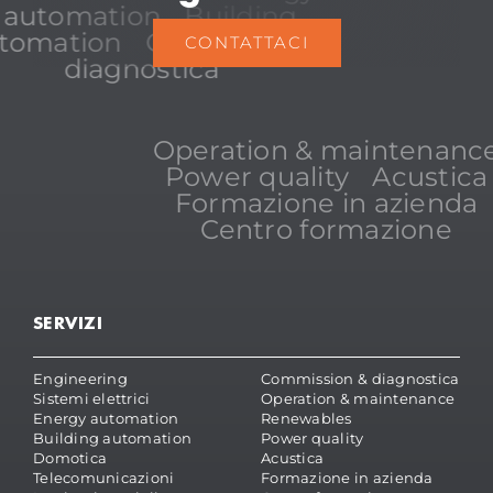
automation
Building
tomation
Commission &
CONTATTACI
diagnostica
Operation & maintenanc
Power quality
Acustica
Formazione in azienda
Centro formazione
SERVIZI
Engineering
Commission & diagnostica
Sistemi elettrici
Operation & maintenance
Energy automation
Renewables
Building automation
Power quality
Domotica
Acustica
Telecomunicazioni
Formazione in azienda