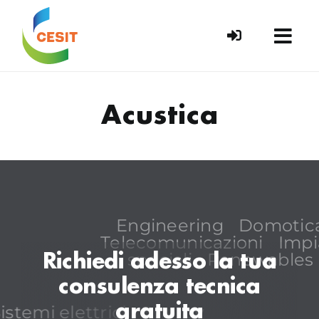
Skip
to
content
Acustica
Engineering
Domotic
Telecomunicazioni
Impi
speciali
Renewables
Richiedi adesso la tua
consulenza tecnica
gratuita
istemi elettrici
Energy