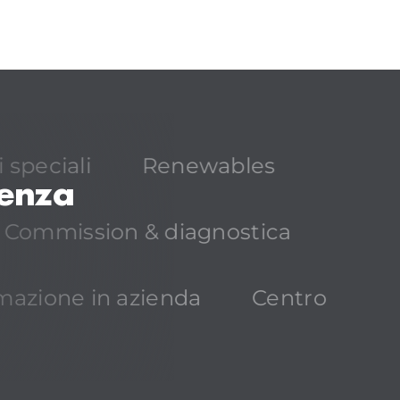
 speciali
Renewables
lenza
Commission & diagnostica
mazione in azienda
Centro