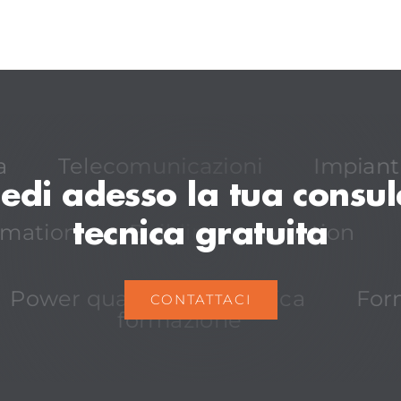
a
Telecomunicazioni
Impianti
iedi adesso la tua consu
tecnica gratuita
omation
Building automation
Power quality
Acustica
For
CONTATTACI
formazione