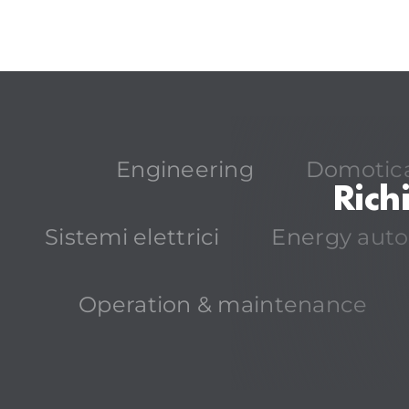
Engineering
Domotic
Rich
Sistemi elettrici
Energy aut
Operation & maintenance