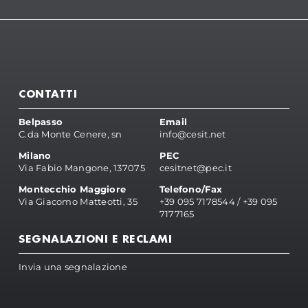
CONTATTI
Belpasso
Email
C.da Monte Cenere, sn
info@cesit.net
Milano
PEC
Via Fabio Mangone, 137075
cesitnet@pec.it
Montecchio Maggiore
Telefono/Fax
Via Giacomo Matteotti, 35
+39 095 7178544
/
+39 095
7177165
SEGNALAZIONI E RECLAMI
Invia una segnalazione