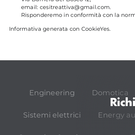
email: cesitreattiva@gmail.com.
Risponderemo in conformità con la norma
Informativa generata con
CookieYes
.
Engineering
Domotica
Rich
Sistemi elettrici
Energy a