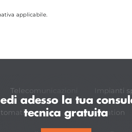
tiva applicabile.
Telecomunicazioni
Impianti s
iedi adesso la tua consu
tecnica gratuita
utomation
Building automation