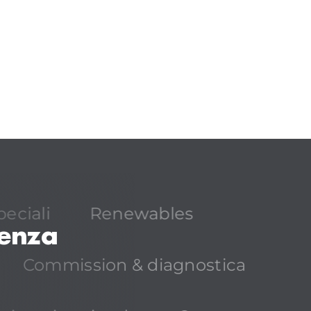
peciali
Renewables
lenza
Commission & diagnostica