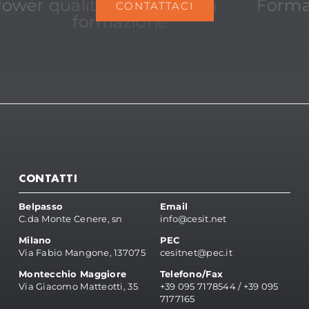
ower quality
Acustica
Forma
CONTATTACI
formazione
CONTATTI
Belpasso
Email
C.da Monte Cenere, sn
info@cesit.net
Milano
PEC
Via Fabio Mangone, 137075
cesitnet@pec.it
Montecchio Maggiore
Telefono/Fax
Via Giacomo Matteotti, 35
+39 095 7178544
/
+39 095
7177165