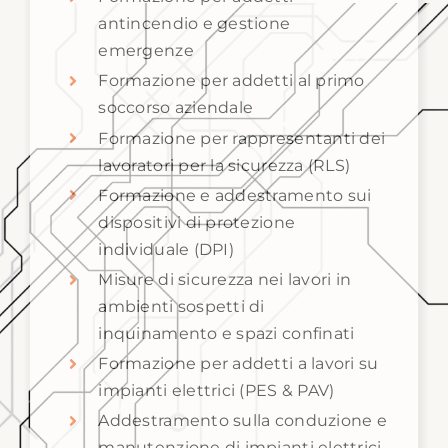
antincendio e gestione
emergenze
Formazione per addetti al primo
soccorso aziendale
Formazione per rappresentanti dei
lavoratori per la sicurezza (RLS)
Formazione e addestramento sui
dispositivi di protezione
individuale (DPI)
Misure di sicurezza nei lavori in
ambienti sospetti di
inquinamento e spazi confinati
Formazione per addetti a lavori su
impianti elettrici (PES & PAV)
Addestramento sulla conduzione e
manutenzione di impianti elettrici