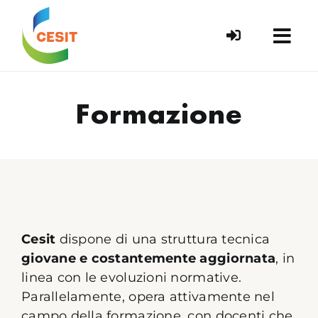
Skip
to
content
Formazione
Cesit
dispone di una struttura tecnica
giovane e costantemente aggiornata
, in
linea con le evoluzioni normative.
Parallelamente, opera attivamente nel
campo della formazione, con docenti che