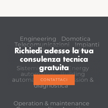
Engineering
Domotica
Telecomunicazioni
Impianti
speciali
Renewables
Richiedi adesso la tua
consulenza tecnica
gratuita
Sistemi elettrici
Energy
automation
Building
automation
Commission &
CONTATTACI
diagnostica
Operation & maintenance