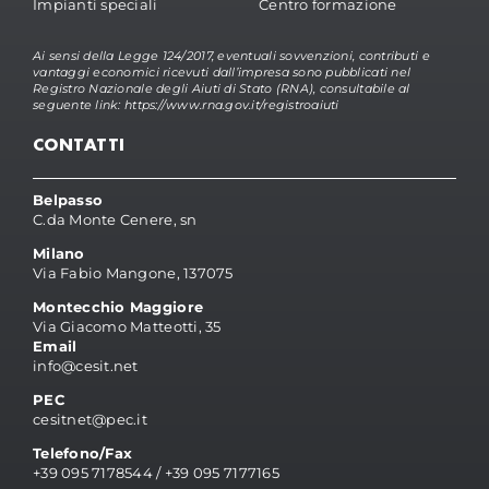
Impianti speciali
Centro formazione
Ai sensi della Legge 124/2017, eventuali sovvenzioni, contributi e
vantaggi economici ricevuti dall’impresa sono pubblicati nel
Registro Nazionale degli Aiuti di Stato (RNA), consultabile al
seguente link:
https://www.rna.gov.it/registroaiuti
CONTATTI
Belpasso
C.da Monte Cenere, sn
Milano
Via Fabio Mangone, 137075
Montecchio Maggiore
Via Giacomo Matteotti, 35
Email
info@cesit.net
PEC
cesitnet@pec.it
Telefono/Fax
+39 095 7178544
/
+39 095 7177165