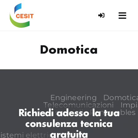
Skip
to
content
Domotica
Engineering
Domotic
Telecomunicazioni
Impi
speciali
Renewables
Richiedi adesso la tua
consulenza tecnica
gratuita
istemi elettrici
Energy