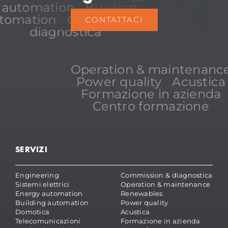
automation
Building
tomation
Commission &
CONTATTACI
diagnostica
Operation & maintenanc
Power quality
Acustica
Formazione in azienda
Centro formazione
SERVIZI
Engineering
Commission & diagnostica
Sistemi elettrici
Operation & maintenance
Energy automation
Renewables
Building automation
Power quality
Domotica
Acustica
Telecomunicazioni
Formazione in azienda