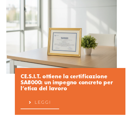
CE.S.I.T. ottiene la certificazione
SA8000: un impegno concreto per
l’etica del lavoro
LEGGI