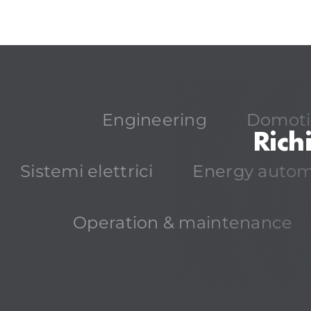
Engineering
Domoti
Rich
Sistemi elettrici
Energy autom
Operation & maintenance