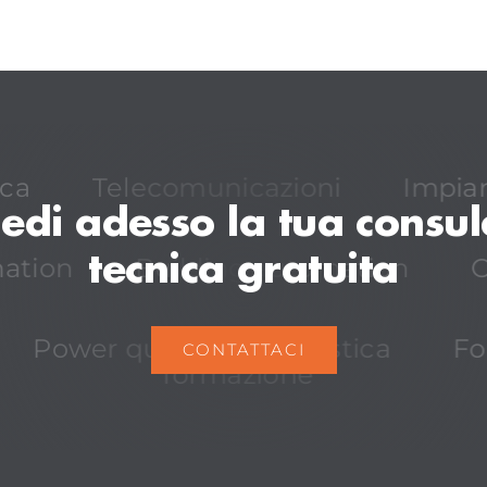
ca
Telecomunicazioni
Impian
iedi adesso la tua consu
tecnica gratuita
ation
Building automation
C
Power quality
Acustica
Fo
CONTATTACI
formazione