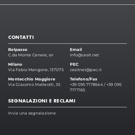
CONTATTI
Belpasso
Email
C.da Monte Cenere, sn
info@cesit.net
Milano
PEC
Via Fabio Mangone, 137075
cesitnet@pec.it
Montecchio Maggiore
Telefono/Fax
Via Giacomo Matteotti, 35
+39 095 7178544
/
+39 095
7177165
SEGNALAZIONI E RECLAMI
Invia una segnalazione