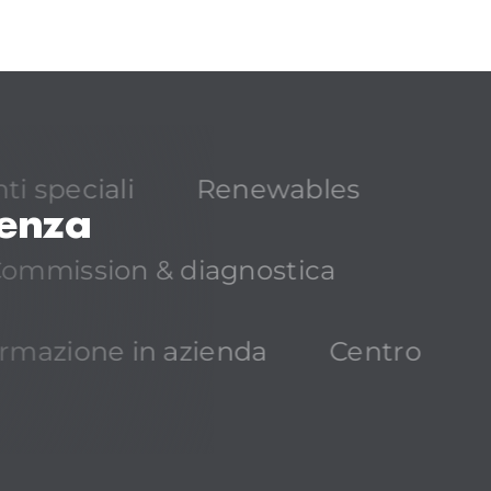
ti speciali
Renewables
lenza
ommission & diagnostica
rmazione in azienda
Centro