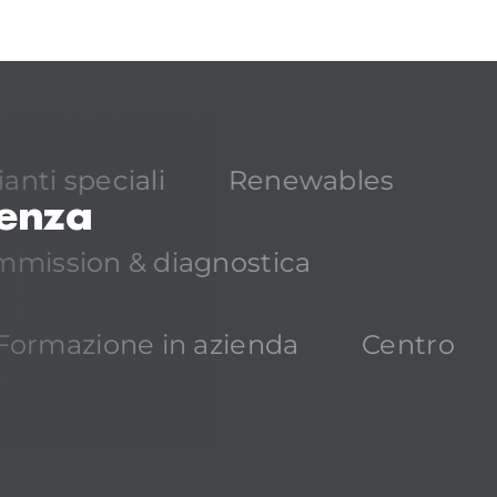
anti speciali
Renewables
lenza
mission & diagnostica
Formazione in azienda
Centro