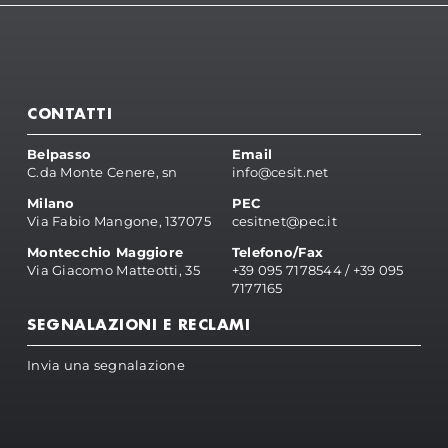
CONTATTI
Belpasso
Email
C.da Monte Cenere, sn
info@cesit.net
Milano
PEC
Via Fabio Mangone, 137075
cesitnet@pec.it
Montecchio Maggiore
Telefono/Fax
Via Giacomo Matteotti, 35
+39 095 7178544
/
+39 095
7177165
SEGNALAZIONI E RECLAMI
Invia una segnalazione