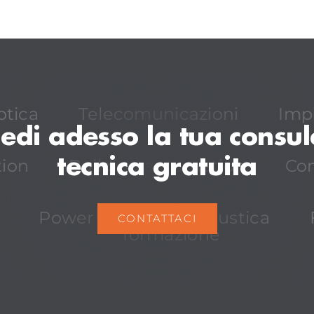
tica
Telecomunicazioni
Impi
iedi adesso la tua consu
tecnica gratuita
ion
Building automation
Com
Power quality
Acustica
CONTATTACI
formazione