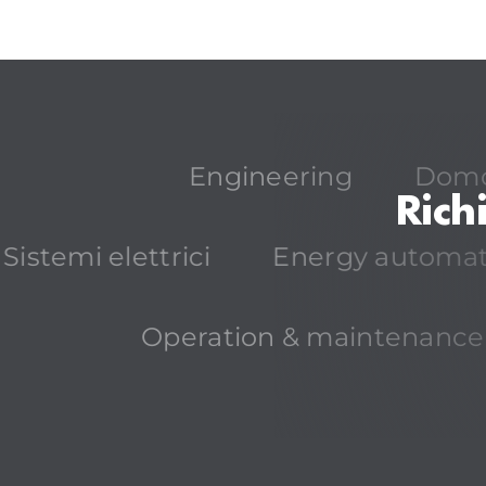
Engineering
Domo
Rich
Sistemi elettrici
Energy automat
Operation & maintenance