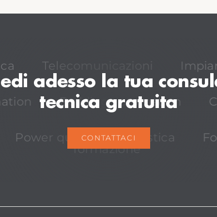
ica
Telecomunicazioni
Impian
iedi adesso la tua consu
tecnica gratuita
ation
Building automation
C
Power quality
Acustica
Fo
CONTATTACI
formazione