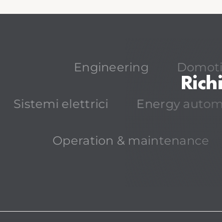
Engineering
Domot
Rich
Sistemi elettrici
Energy autom
Operation & maintenance