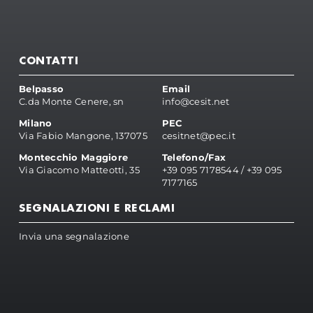
CONTATTI
Belpasso
Email
C.da Monte Cenere, sn
info@cesit.net
Milano
PEC
Via Fabio Mangone, 137075
cesitnet@pec.it
Montecchio Maggiore
Telefono/Fax
Via Giacomo Matteotti, 35
+39 095 7178544
/
+39 095
7177165
SEGNALAZIONI E RECLAMI
Invia una segnalazione