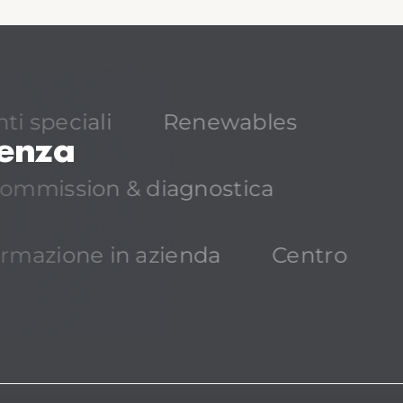
ti speciali
Renewables
lenza
ommission & diagnostica
rmazione in azienda
Centro