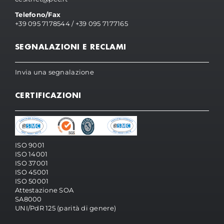
Telefono/Fax
+39 095 7178544
/
+39 095 7177165
SEGNALAZIONI E RECLAMI
Invia una segnalazione
CERTIFICAZIONI
ISO 9001
ISO 14001
ISO 37001
ISO 45001
ISO 50001
Attestazione SOA
SA8000
UNI/PdR 125 (parità di genere)