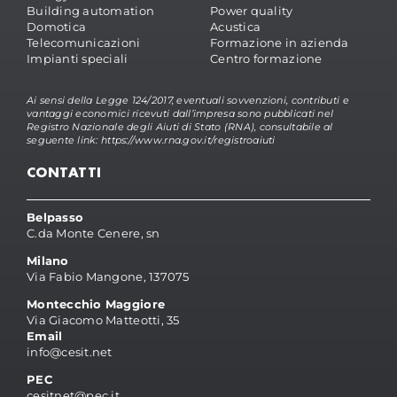
Building automation
Power quality
Domotica
Acustica
Telecomunicazioni
Formazione in azienda
Impianti speciali
Centro formazione
Ai sensi della Legge 124/2017, eventuali sovvenzioni, contributi e
vantaggi economici ricevuti dall’impresa sono pubblicati nel
Registro Nazionale degli Aiuti di Stato (RNA), consultabile al
seguente link:
https://www.rna.gov.it/registroaiuti
CONTATTI
Belpasso
C.da Monte Cenere, sn
Milano
Via Fabio Mangone, 137075
Montecchio Maggiore
Via Giacomo Matteotti, 35
Email
info@cesit.net
PEC
cesitnet@pec.it