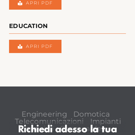
APRI PDF
EDUCATION
APRI PDF
Engineering
Domotica
Telecomunicazioni
Impianti
speciali
Renewables
Richiedi adesso la tua