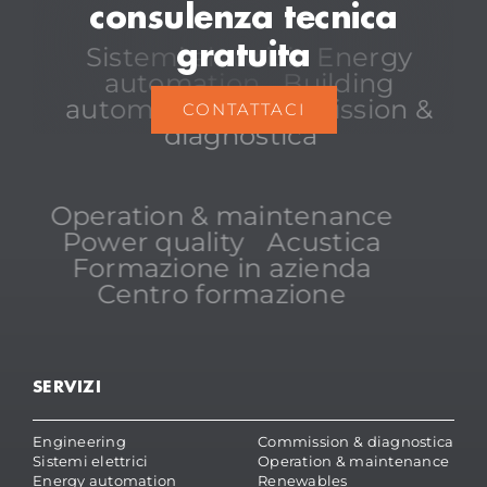
consulenza tecnica
gratuita
Sistemi elettrici
Energy
automation
Building
automation
Commission &
CONTATTACI
diagnostica
Operation & maintenance
Power quality
Acustica
Formazione in azienda
Centro formazione
SERVIZI
Engineering
Commission & diagnostica
Sistemi elettrici
Operation & maintenance
Energy automation
Renewables