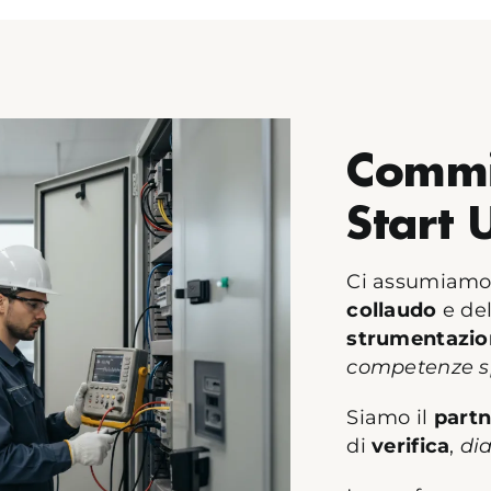
Commi
Start 
Ci assumiamo
collaudo
e del
strumentazio
competenze sp
Siamo il
partn
di
verifica
,
di