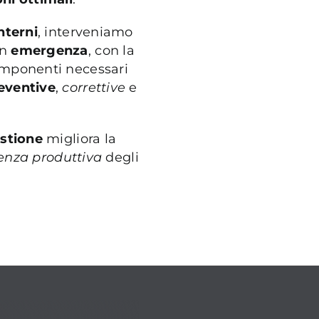
nterni
, interveniamo
in
emergenza
, con la
omponenti necessari
eventive
,
correttive
e
estione
migliora la
ienza produttiva
degli