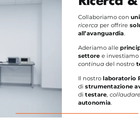
Ricerca &
Collaboriamo con
uni
ricerca
per offrire
sol
all’avanguardia
.
Aderiamo alle
princip
settore
e investiamo
continua
del nostro
Il nostro
laboratori
di
strumentazione a
di
testare
,
collaudar
autonomia
.