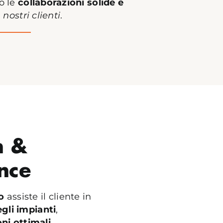
o le
collaborazioni solide e
i
nostri clienti
.
n &
nce
o
assiste il cliente in
degli impianti
,
ni ottimali
.