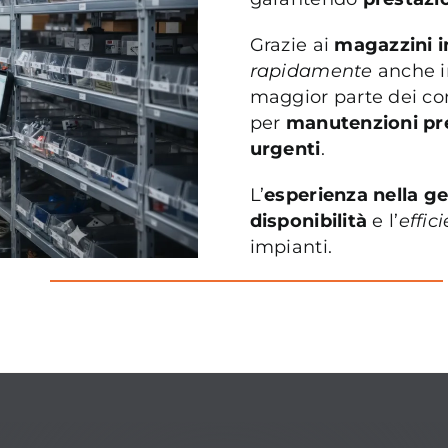
Grazie ai
magazzini i
rapidamente
anche 
maggior parte dei c
per
manutenzioni pr
urgenti
.
L’
esperienza nella g
disponibilità
e l’
effic
impianti.