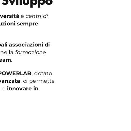
 Sviluppo
versità
e
centri di
uzioni sempre
ali associazioni di
 nella
formazione
team
.
o POWERLAB
, dotato
vanzata
, ci permette
e
e
innovare in