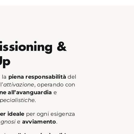
ssioning &
Up
 la
piena responsabilità
del
l’
attivazione
, operando con
ne all’avanguardia
e
ecialistiche
.
er ideale
per ogni esigenza
agnosi
e
avviamento
.