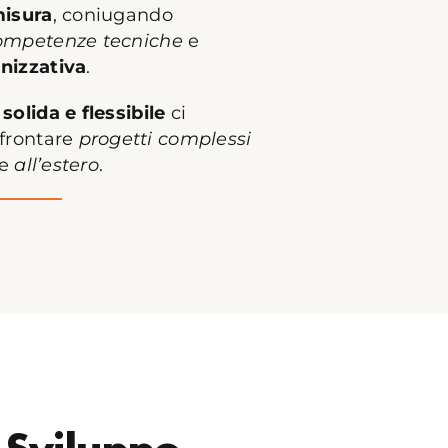
misura
, coniugando
ompetenze tecniche
e
nizzativa
.
solida e flessibile
ci
ffrontare
progetti complessi
e
all’estero
.