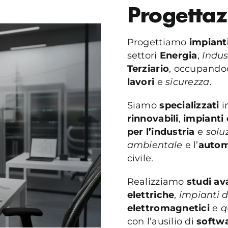
Progettaz
Progettiamo
impiant
settori
Energia
,
Indus
Terziario
, occupando
lavori
e
sicurezza
.
Siamo
specializzati
i
rinnovabili
,
impianti 
per l’industria
e
solu
ambientale
e l’
autom
civile.
Realizziamo
studi av
elettriche
,
impianti d
elettromagnetici
e
q
con l’ausilio di
softwa