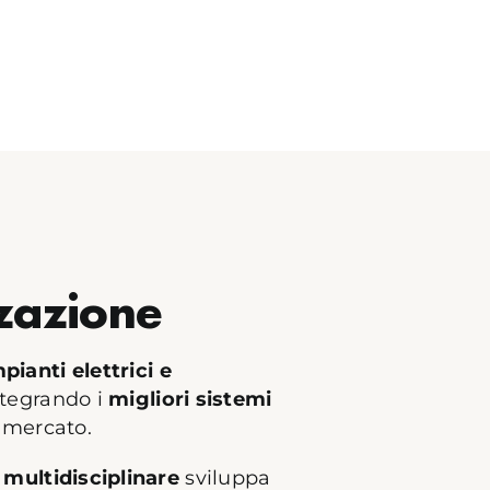
zazione
pianti elettrici e
tegrando i
migliori sistemi
l mercato.
multidisciplinare
sviluppa