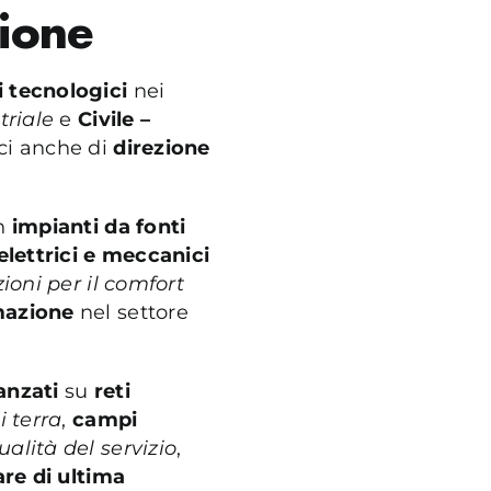
ione
i tecnologici
nei
triale
e
Civile –
ci anche di
direzione
n
impianti da fonti
elettrici e meccanici
zioni per il comfort
azione
nel settore
anzati
su
reti
i terra
,
campi
ualità del servizio
,
re di ultima